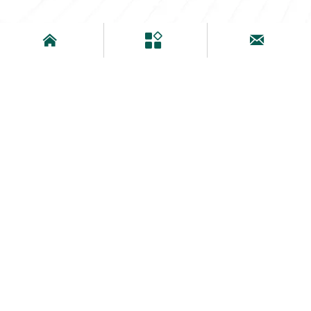


