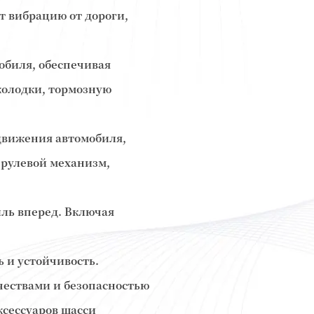
т вибрацию от дороги,
обиля, обеспечивая
колодки, тормозную
движения автомобиля,
 рулевой механизм,
иль вперед. Включая
ь и устойчивость.
ачествами и безопасностью
ксессуаров шасси