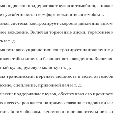
ема подвески: поддерживает кузов автомобиля, снижае
т устойчивость и комфорт вождения автомобиля.
озная система: контролирует скорость движения автом
ное вождение. Включая тормозные диски, тормозные 
 и т. д.
ема рулевого управления: контролирует направление 
ивая стабильность и безопасность вождения. Включая
ный кулак, рулевую колонку и т. д.
ема трансмиссии: передает мощность и ведет автомоб
ссию, сцепление, приводной вал и т. д.
 шасси: поддерживает кузов, обеспечивая его прочност
их аксессуаров шасси напрямую связана с ходовыми к
иля. Таким образом, качество и производительность а