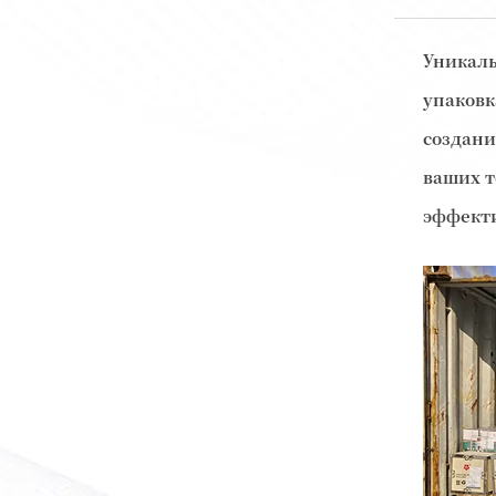
Уникал
упаковк
создани
ваших т
эффекти