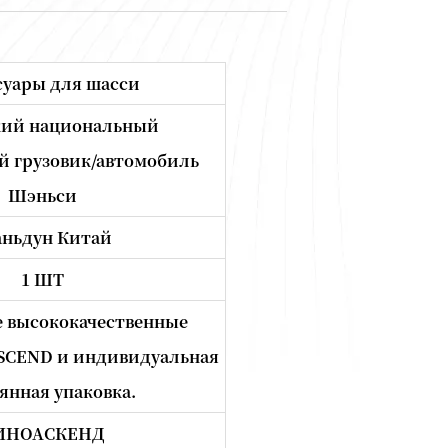
суары для шасси
кий национальный
 грузовик/автомобиль
Шэньси
ньдун Китай
1 ШТ
 высококачественные
SCEND и индивидуальная
янная упаковка.
ИНОАСКЕНД