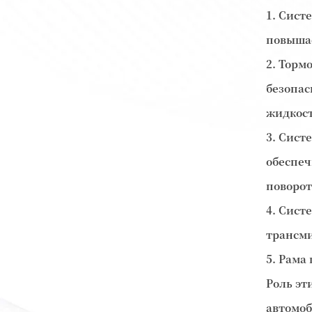
1. Сист
повышае
2. Торм
безопас
жидкость
3. Сист
обеспеч
поворот
4. Сист
трансми
5. Рама
Роль эт
автомоб