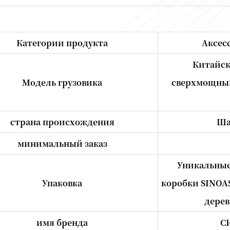
Категории продукта
Аксес
Китайс
Модель грузовика
сверхмощный
страна происхождения
Ша
минимальный заказ
Уникальные
Упаковка
коробки SINOA
дерев
имя бренда
С