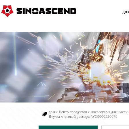
до
дом
>
Центр продуктов
>
Аксессуары для шасси

Втулка листовой рессоры WG9000520079