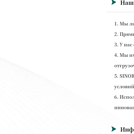
Наш

1. Мы л
2. Прям
3. У на
4. Мы и
отгрузо
5. SINO
условий
6. Испо
инновац
Инф
