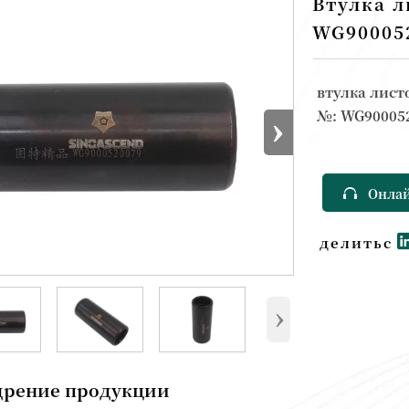
Втулка 
WG90005
втулка лист
№: WG90005
›

Онлай
делиться
›
дрение продукции