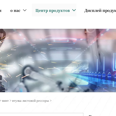
м
о нас
Центр продуктов
Дисплей проду


>
винт
>
втулка листовой рессоры
>