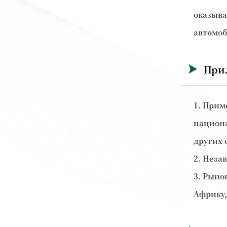
оказыва
автомоб
При

1. Прим
национа
других 
2. Неза
3. Рыно
Африку,