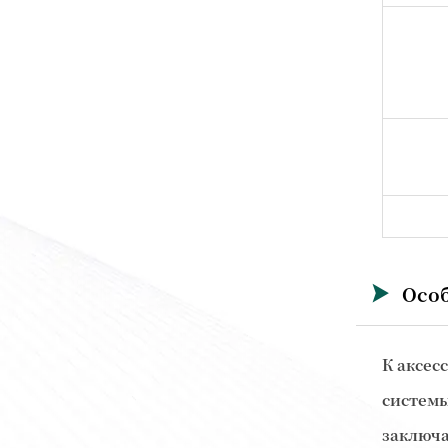
Осо

К аксес
системы
заключа