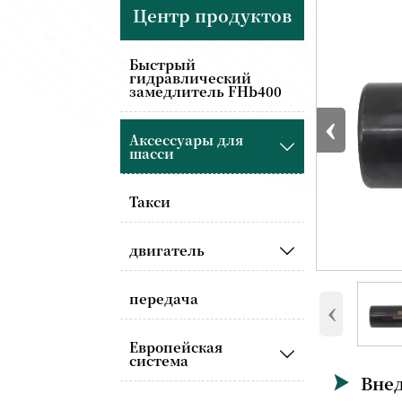
Центр продуктов
Быстрый
гидравлический
замедлитель FHb400
‹
Аксессуары для

шасси
Такси
двигатель

передача
‹
Европейская

система
Вне
