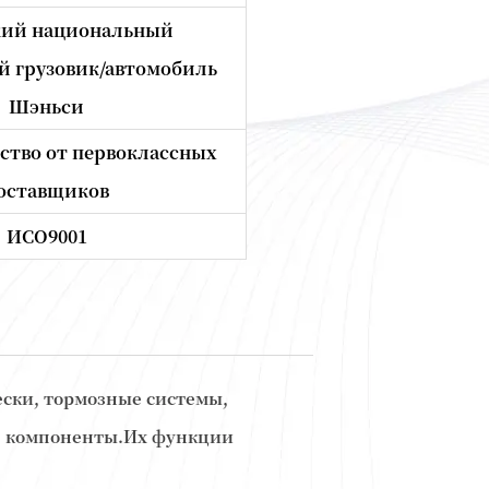
кий национальный
 грузовик/автомобиль
Шэньси
ество от первоклассных
оставщиков
ИСО9001
ески, тормозные системы,
ие компоненты.Их функции