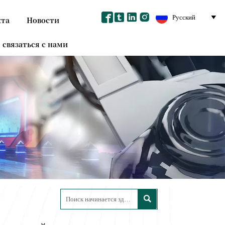




Русский

кта
Новости
связаться с нами
