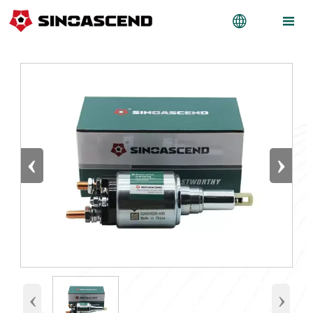


‹
›
‹
›